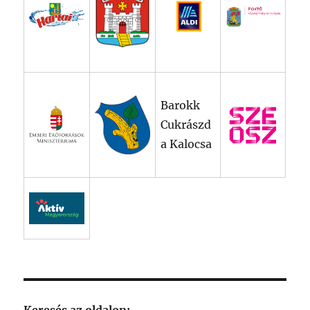
Barokk
Cukrászd
a Kalocsa