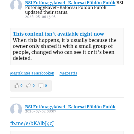
BSI Futónagykövet-Kalocsai Földön Futók
BSI
Futónagykövet-Kalocsai Földön Futók
updated their status.
2026-08-06 13:08
This content isn't available right now
When this happens, it's usually because the
owner only shared it with a small group of
people, changed who can see it or it's been
deleted.
Megtekintés a Facebookon
·
Megosztás
0
0
0
BSI Futónagykövet-Kalocsai Földön Futók
2026-07-02 08:07
fb.me/e/bKAlbJ4cJ