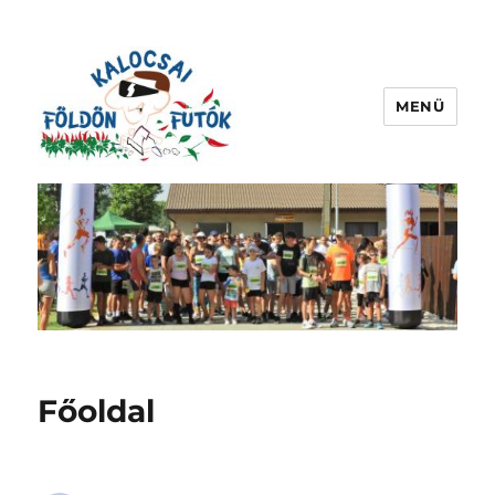
MENÜ
kalocsaifoldonfutok.hu
Főoldal