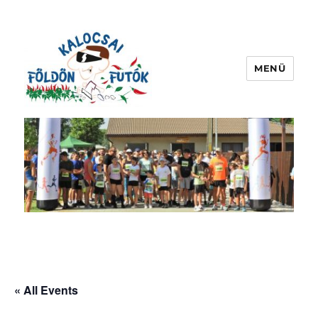
MENÜ
kalocsaifoldonfutok.hu
« All Events