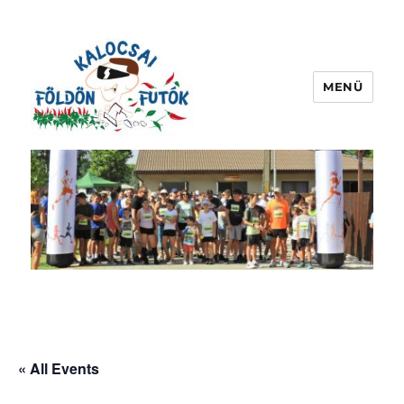
MENÜ
kalocsaifoldonfutok.hu
« All Events