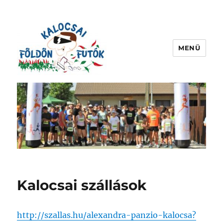
MENÜ
kalocsaifoldonfutok.hu
Kalocsai szállások
http://szallas.hu/alexandra-panzio-kalocsa?