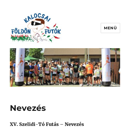
MENÜ
kalocsaifoldonfutok.hu
Nevezés
XV. Szelidi-Tó Futás – Nevezés