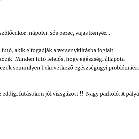
, szőlőcukor, nápolyi, sós perec, vajas kenyér…
utó, akik elfogadják a versenykiírásba foglalt
lkozik! Minden futó felelős, hogy egészségi állapota
ervezők semmilyen bekövetkező egészségügyi problémáér
z eddigi futásokon jól vizsgázott !! Nagy parkoló. A pály