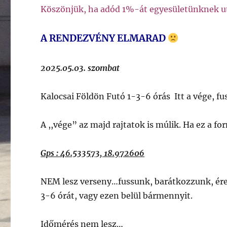
Köszönjük, ha adód 1%-át egyesületünknek u
A RENDEZVÉNY ELMARAD
2025.05.03. szombat
Kalocsai Földön Futó 1-3-6 órás Itt a vége, fus
A ,,vége” az majd rajtatok is múlik. Ha ez a fo
Gps : 46.533573, 18.972606
NEM lesz verseny…fussunk, barátkozzunk, ére
3-6 órát, vagy ezen belül bármennyit.
Időmérés nem lesz…