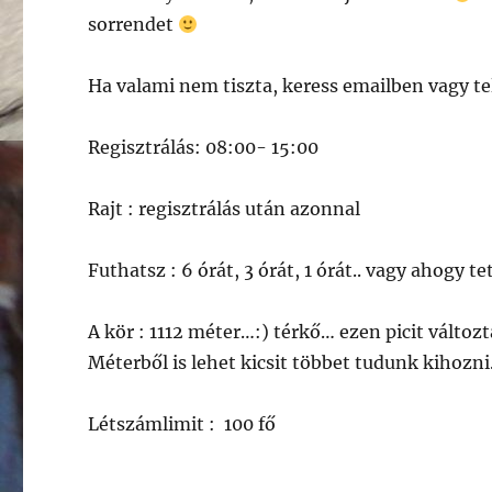
sorrendet
Ha valami nem tiszta, keress emailben vagy te
Regisztrálás: 08:00- 15:00
Rajt : regisztrálás után azonnal
Futhatsz : 6 órát, 3 órát, 1 órát.. vagy ahogy te
A kör : 1112 méter…:) térkő… ezen picit változt
Méterből is lehet kicsit többet tudunk kihozni
Létszámlimit : 100 fő