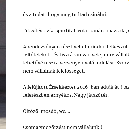
és a tudat, hogy meg tudtad csinálni…
Frissítés : víz, sportital, cola, banán, mazsola
A rendezvényen részt vehet minden felkészült f
feltételeket -és tisztában van vele, mire válla
lehetővé teszi a versenyen való indulást. Sz
nem vállalnak felelősséget.
A felújított Érsekkertet 2016-ban adták át ! A
felerészben árnyékos. Nagy játszótér.
Öltöző, mosdó, wc….
Csomagmegőrzést nem vállalunk !