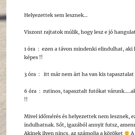
Helyezettek sem lesznek…
Viszont rajtatok múlik, hogy lesz e jó hangul
1 óra : ezen a távon mindenki elindulhat, aki l
képes !!
3 óra : itt már nem árt ha van kis tapasztalat
6 óra : rutinos, tapasztalt futókat várunk…..a
!!
Mivel időmérés és helyezettek nem lesznek, e
indulhatnak. Sőt, igazából annyit futsz, amenn
Akinek ilyen nincs, az számolja a köröket
A 