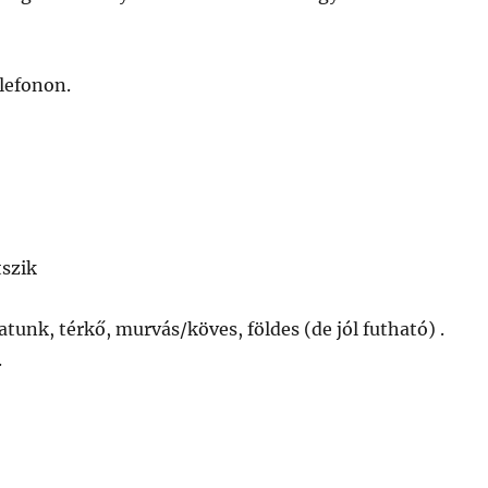
lefonon.
tszik
atunk, térkő, murvás/köves, földes (de jól futható) .
.