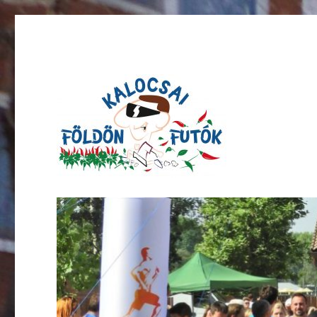
kalocsaifoldonfutok.hu