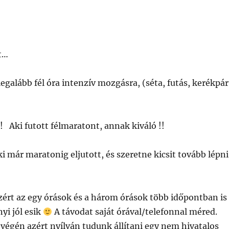
at…
egalább fél óra intenzív mozgásra, (séta, futás, kerékpár
 ! Aki futott félmaratont, annak kiváló !!
ki már maratonig eljutott, és szeretne kicsit tovább lépni
zért az egy órások és a három órások több időpontban is
yi jól esik
A távodat saját órával/telefonnal méred.
végén azért nyílván tudunk állítani egy nem hivatalos