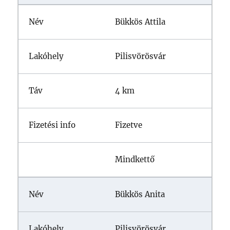
Bükkös Attila
Pilisvörösvár
4 km
Fizetve
Mindkettő
Bükkös Anita
Pilisvörösvár