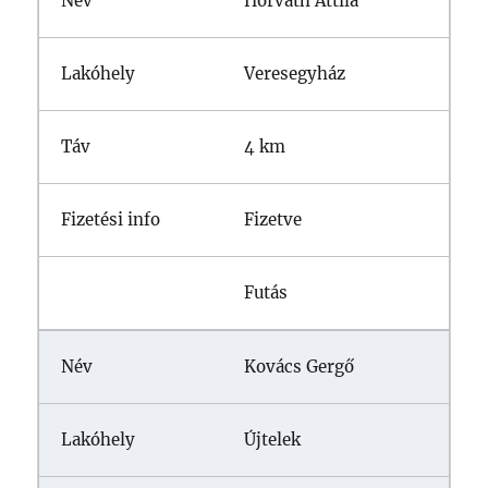
Horváth Attila
Veresegyház
4 km
Fizetve
Futás
Kovács Gergő
Újtelek