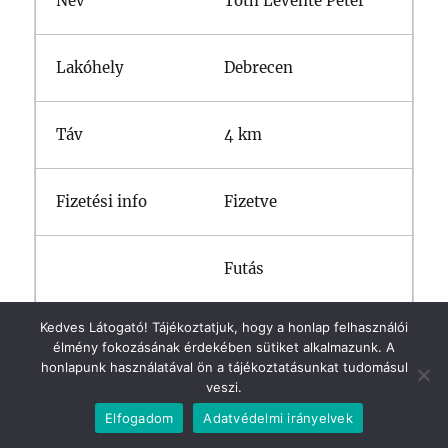
Tóth Levente Péter
Debrecen
4 km
Fizetve
Futás
Kedves Látogató! Tájékoztatjuk, hogy a honlap felhasználói
Tóth Tamás
élmény fokozásának érdekében sütiket alkalmazunk. A
honlapunk használatával ön a tájékoztatásunkat tudomásul
veszi.
Debrecen
Elfogadom
Adatvédelmi irányelvek