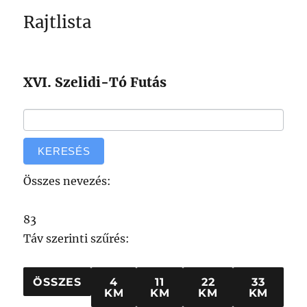
Rajtlista
XVI. Szelidi-Tó Futás
Összes nevezés:
83
Táv szerinti szűrés:
ÖSSZES
4
11
22
33
KM
KM
KM
KM