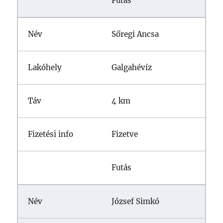
Futás
Sőregi Ancsa
Galgahévíz
4 km
Fizetve
Futás
József Simkó