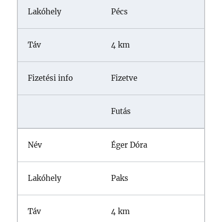
Pécs
4 km
Fizetve
Futás
Éger Dóra
Paks
4 km