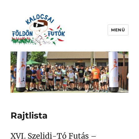
MENÜ
kalocsaifoldonfutok.hu
Rajtlista
XVI. Szelidi-Tó Futás –