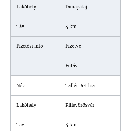
Dunapataj
4 km
Fizetve
Futás
Tallér Bettina
Pilisvörösvár
4 km