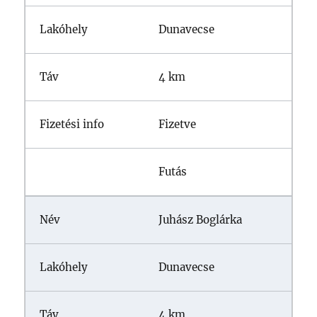
Dunavecse
4 km
Fizetve
Futás
Juhász Boglárka
Dunavecse
4 km